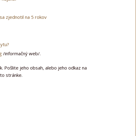
a zjednotil na 5 rokov
bytu?
g
/informačný web/.
k. Pošlite jeho obsah, alebo jeho odkaz na
jto stránke.