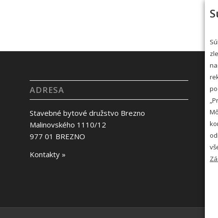
S
Sú
zl
na
re
po
ADRESA
„P
Mô
Stavebné bytové družstvo Brezno
ko
Malinovského 1110/12
od
977 01 BREZNO
vš
Kontakty »
Zá