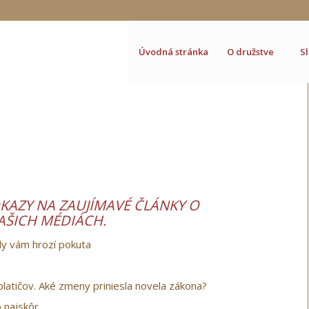
Úvodná stránka
O družstve
S
KAZY NA ZAUJÍMAVÉ ČLÁNKY O
AŠICH MÉDIÁCH.
edy vám hrozí pokuta
latičov. Aké zmeny priniesla novela zákona?
o najskôr