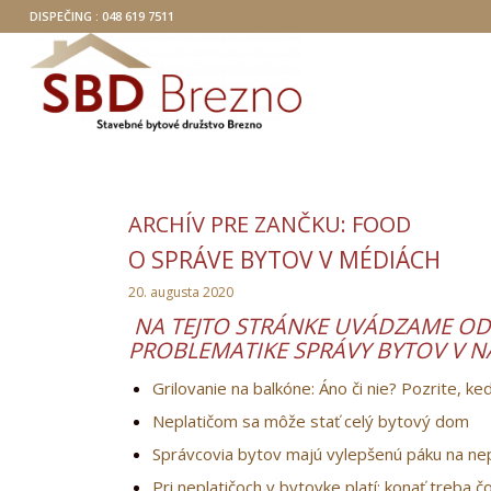
DISPEČING : 048 619 7511
ARCHÍV PRE ZANČKU:
FOOD
O SPRÁVE BYTOV V MÉDIÁCH
20. augusta 2020
NA TEJTO STRÁNKE UVÁDZAME OD
PROBLEMATIKE SPRÁVY BYTOV V N
Grilovanie na balkóne: Áno či nie? Pozrite, k
Neplatičom sa môže stať celý bytový dom
Správcovia bytov majú vylepšenú páku na nep
Pri neplatičoch v bytovke platí: konať treba č