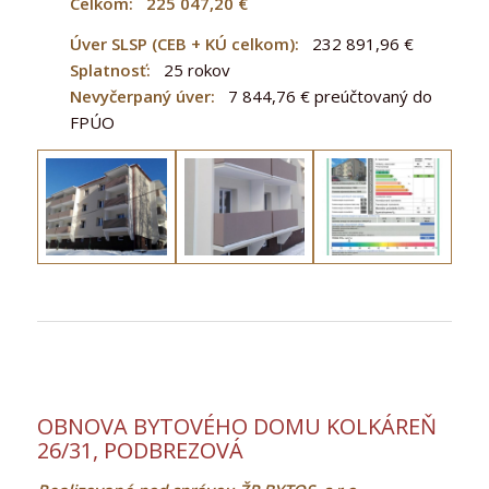
Celkom: 225 047,20 €
Úver SLSP (CEB + KÚ celkom):
232 891,96 €
Splatnosť:
25 rokov
Nevyčerpaný úver:
7 844,76 € preúčtovaný do
FPÚO
OBNOVA BYTOVÉHO DOMU KOLKÁREŇ
26/31, PODBREZOVÁ