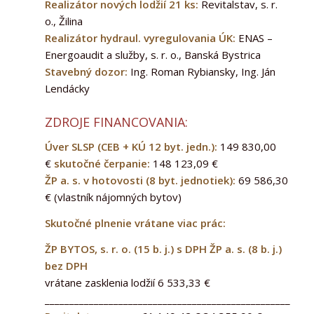
Realizátor nových lodžií 21 ks:
Revitalstav, s. r.
o., Žilina
Realizátor hydraul. vyregulovania ÚK:
ENAS –
Energoaudit a služby, s. r. o., Banská Bystrica
Stavebný dozor:
Ing. Roman Rybiansky, Ing. Ján
Lendácky
ZDROJE FINANCOVANIA:
Úver SLSP (CEB + KÚ 12 byt. jedn.):
149 830,00
€
skutočné čerpanie:
148 123,09 €
ŽP a. s. v hotovosti (8 byt. jednotiek):
69 586,30
€
(vlastník nájomných bytov)
Skutočné plnenie vrátane viac prác:
ŽP BYTOS, s. r. o. (15 b. j.) s DPH ŽP a. s. (8 b. j.)
bez DPH
vrátane zasklenia lodžií 6 533,33 €
______________________________________________________