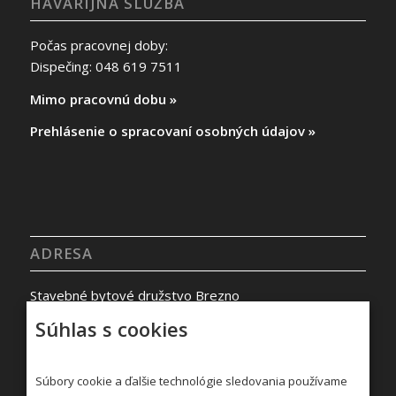
HAVARIJNÁ SLUŽBA
Počas pracovnej doby:
Dispečing: 048 619 7511
Mimo pracovnú dobu »
Prehlásenie o spracovaní osobných údajov »
ADRESA
Stavebné bytové družstvo Brezno
Malinovského 1110/12
Súhlas s cookies
977 01 BREZNO
Kontakty »
Súbory cookie a ďalšie technológie sledovania používame