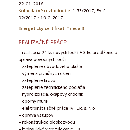
22. 01. 2016
Kolaudačné rozhodnutie:
č. 53/2017, Ev. č.
02/2017 z 16. 2. 2017
Energetický certifikát: Trieda B
REALIZAČNÉ PRÁCE:
– realizácia 24 ks nových lodžií + 3 ks predĺženie a
oprava pôvodných lodžií
– zateplenie obvodového plášťa
– výmena pivničných okien
– zateplenie krovu
– zateplenie technického podlažia
– hydroizolácia, okapový chodník
– oporný múrik
– elektroinštalačné práce IVTER, s. r. o.
– oprava vstupov
– rekonštrukcia bleskozvodu
– hydraulické vyregulovanie ÚK