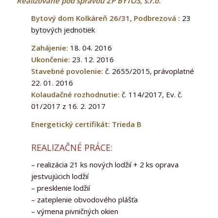
Realizované pod správou ŽP BYTOS, s.r.o.
Bytový dom Kolkáreň 26/31, Podbrezová :
23
bytových jednotiek
Zahájenie:
18. 04. 2016
Ukončenie:
23. 12. 2016
Stavebné povolenie:
č. 2655/2015, právoplatné
22. 01. 2016
Kolaudačné rozhodnutie:
č. 114/2017, Ev. č.
01/2017 z 16. 2. 2017
Energetický certifikát: Trieda B
REALIZAČNÉ PRÁCE:
– realizácia 21 ks nových lodžií + 2 ks oprava
jestvujúcich lodžií
– presklenie lodžií
– zateplenie obvodového plášťa
– výmena pivničných okien