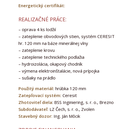
Energetický certifikát:
REALIZAČNÉ PRÁCE:
– oprava 4 ks lodžií
– zateplenie obvodových stien, systém CERESIT
hr. 120 mm na báze minerálnej vlny
– zateplenie krovu
– zateplenie technického podlažia
– hydroizolácia, okapový chodník
– výmena elektroinštalácie, nová prípojka
– sušiaky na prádlo
Použitý materiál:
hrúbka 120 mm
Zatepľovací systém:
Ceresit
Zhotoviteľ diela
: BSS Inginiering, s. r. o., Brezno
Subdodávateľ:
LZ Čech, s. r. o., Zvolen
Stavebný dozor:
Ing. Ján Môcik