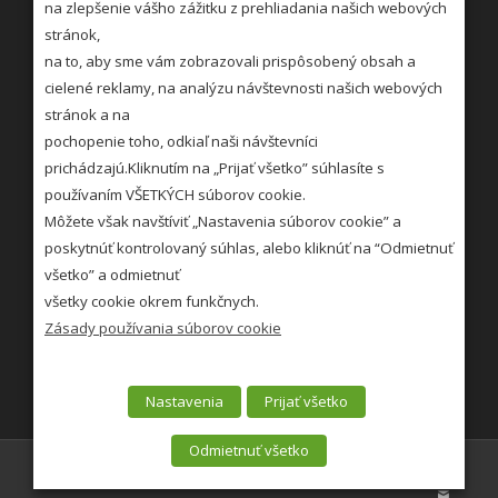
na zlepšenie vášho zážitku z prehliadania našich webových
stránok,
na to, aby sme vám zobrazovali prispôsobený obsah a
cielené reklamy, na analýzu návštevnosti našich webových
stránok a na
pochopenie toho, odkiaľ naši návštevníci
STRÁNKOVÉ DNI
prichádzajú.Kliknutím na „Prijať všetko” súhlasíte s
používaním VŠETKÝCH súborov cookie.
Utorok: 7:00 – 11:00 12:00 – 15:00
Môžete však navštíviť „Nastavenia súborov cookie” a
Streda: 7:00 – 11:00 12:00 – 16:30
poskytnúť kontrolovaný súhlas, alebo kliknúť na “Odmietnuť
všetko” a odmietnuť
Viac »
všetky cookie okrem funkčnych.
Zásady COOKIE »
Zásady používania súborov cookie
Nastavenia
Prijať všetko
Odmietnuť všetko
- © Copyright 2018 - SBD Brezno - -
Enfold WordPress Theme by Kriesi