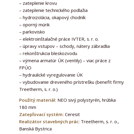
– zateplenie krovu
– zateplenie technického podlažia
– hydroizolácia, okapový chodník
– oporný múrik
– parkovisko
– elektroinštalačné práce IVTER, s. r. o.
– úpravy vstupov – schody, nátery zábradlia
– rekonštrukcia bleskozvodu
– výmena armatúr ÚK (ventily) – viac práce z
FPÚO
– hydraulické vyregulovanie ÚK
– vybudovanie dreveného prístrešku (benefit firmy
Treetherm, s. r. o.)
Použitý materiál:
NEO sivý polystyrén, hrúbka
180 mm
Zatepľovací systém:
Ceresit
Realizátor stavebných prác
: Treetherm, s. r. o.,
Banská Bystrica