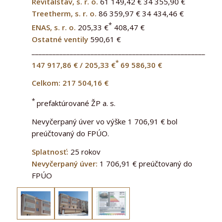
Revitalstav, s. r. o.
61 149,42 € 34 355,90 €
Treetherm, s. r. o.
86 359,97 € 34 434,46 €
*
ENAS, s. r. o.
205,33 €
408,47 €
Ostatné ventily
590,61 €
______________________________________________________
*
147 917,86 € / 205,33 €
69 586,30 €
Celkom: 217 504,16 €
*
prefaktúrované ŽP a. s.
Nevyčerpaný úver vo výške 1 706,91 € bol
preúčtovaný do FPÚO.
Splatnosť:
25 rokov
Nevyčerpaný úver:
1 706,91 € preúčtovaný do
FPÚO