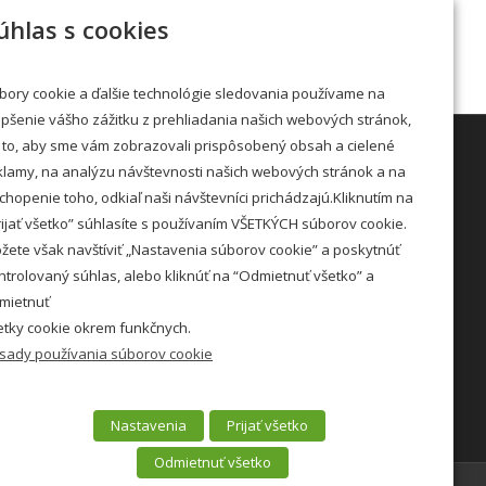
« jan
aug »
úhlas s cookies
bory cookie a ďalšie technológie sledovania používame na
epšenie vášho zážitku z prehliadania našich webových stránok,
 to, aby sme vám zobrazovali prispôsobený obsah a cielené
klamy, na analýzu návštevnosti našich webových stránok a na
chopenie toho, odkiaľ naši návštevníci prichádzajú.Kliknutím na
STRÁNKOVÉ DNI
rijať všetko” súhlasíte s používaním VŠETKÝCH súborov cookie.
žete však navštíviť „Nastavenia súborov cookie” a poskytnúť
Utorok: 7:00 – 11:00 12:00 – 15:00
ntrolovaný súhlas, alebo kliknúť na “Odmietnuť všetko” a
Streda: 7:00 – 11:00 12:00 – 16:30
mietnuť
etky cookie okrem funkčnych.
Viac »
sady používania súborov cookie
Zásady COOKIE »
Nastavenia
Prijať všetko
Odmietnuť všetko