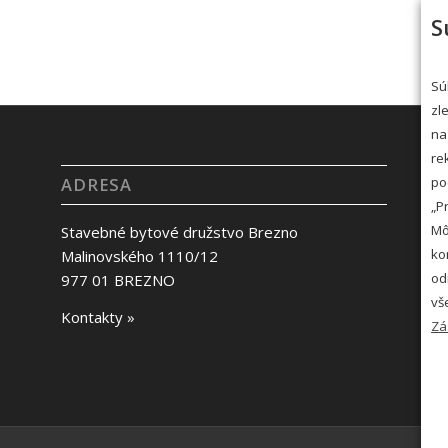
S
Sú
zl
na
re
po
ADRESA
„P
Mô
Stavebné bytové družstvo Brezno
ko
Malinovského 1110/12
od
977 01 BREZNO
vš
Kontakty »
Zá