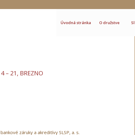
Úvodná stránka
O družstve
S
 – 21, BREZNO
nkové záruky a akreditívy SLSP, a. s.