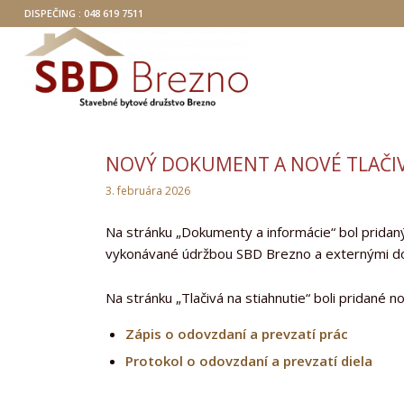
DISPEČING : 048 619 7511
NOVÝ DOKUMENT A NOVÉ TLAČI
3. februára 2026
Na stránku „Dokumenty a informácie“ bol prida
vykonávané údržbou SBD Brezno a externými d
Na stránku „Tlačivá na stiahnutie“ boli pridané no
Zápis o odovzdaní a prevzatí prác
Protokol o odovzdaní a prevzatí diela