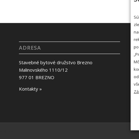
Sú
zl
na
re
po
ADRESA
„P
Mô
Stavebné bytové družstvo Brezno
ko
Malinovského 1110/12
od
977 01 BREZNO
vš
Kontakty »
Zá
y Kriesi