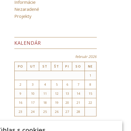
Informácie
Nezaradené
Projekty
KALENDÁR
február 2026
PO
UT
ST
ŠT
PI
SO
NE
1
2
3
4
5
6
7
8
9
10
11
12
13
14
15
16
17
18
19
20
21
22
23
24
25
26
27
28
« jan
mar »
úhlas s cookies