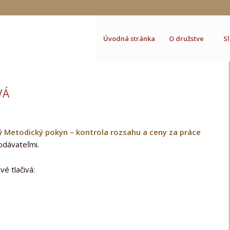
Úvodná stránka
O družstve
S
VÁ
ný
Metodický pokyn – kontrola rozsahu a ceny za práce
odávateľmi.
vé tlačivá: