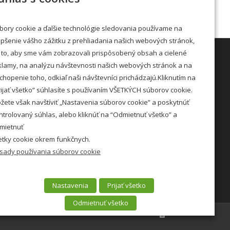
bory cookie a ďalšie technológie sledovania používame na
epšenie vášho zážitku z prehliadania našich webových stránok,
 to, aby sme vám zobrazovali prispôsobený obsah a cielené
klamy, na analýzu návštevnosti našich webových stránok a na
chopenie toho, odkiaľ naši návštevníci prichádzajú.Kliknutím na
STRÁNKOVÉ DNI
rijať všetko” súhlasíte s používaním VŠETKÝCH súborov cookie.
žete však navštíviť „Nastavenia súborov cookie” a poskytnúť
Utorok: 7:00 – 11:00 12:00 – 15:00
ntrolovaný súhlas, alebo kliknúť na “Odmietnuť všetko” a
Streda: 7:00 – 11:00 12:00 – 16:30
mietnuť
etky cookie okrem funkčnych.
Viac »
sady používania súborov cookie
Zásady COOKIE »
Nastavenia
Prijať všetko
Odmietnuť všetko