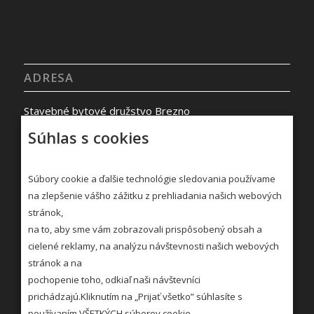
ADRESA
Stavebné bytové družstvo Brezno
Malinovského 1110/12
Súhlas s cookies
977 01 BREZNO
Kontakty »
Súbory cookie a ďalšie technológie sledovania používame
na zlepšenie vášho zážitku z prehliadania našich webových
stránok,
na to, aby sme vám zobrazovali prispôsobený obsah a
cielené reklamy, na analýzu návštevnosti našich webových
stránok a na
pochopenie toho, odkiaľ naši návštevníci
STRÁNKOVÉ DNI
prichádzajú.Kliknutím na „Prijať všetko” súhlasíte s
používaním VŠETKÝCH súborov cookie.