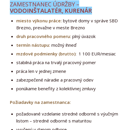
ZAMESTNANEC ÚDRŽBY –
VODOINŠTALATÉR, KURENÁR
miesto výkonu práce:
bytové domy v správe SBD
Brezno, prevažne v meste Brezno
druh pracovného pomeru:
plný úväzok
termín nástupu:
možný ihneď
mzdové podmienky (brutto)
: 1 100 EUR/mesiac
stabilná práca na trvalý pracovný pomer
práca len v jednej zmene
zabezpečené náradie a pracovný odev
ponúkame benefity z kolektívnej zmluvy
Požiadavky na zamestnanca:
požadované vzdelanie stredné odborné s výučným
listom – stredné odborné s maturitou
vyučený v danom odbore