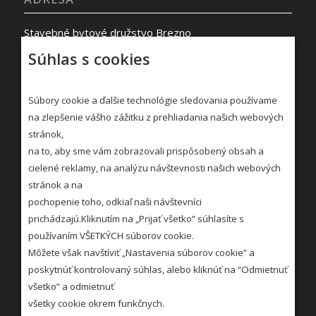
Stavebné bytové družstvo Brezno
Malinovského 1110/12
Súhlas s cookies
977 01 BREZNO
Kontakty »
Súbory cookie a ďalšie technológie sledovania používame
na zlepšenie vášho zážitku z prehliadania našich webových
stránok,
na to, aby sme vám zobrazovali prispôsobený obsah a
cielené reklamy, na analýzu návštevnosti našich webových
stránok a na
pochopenie toho, odkiaľ naši návštevníci
STRÁNKOVÉ DNI
prichádzajú.Kliknutím na „Prijať všetko” súhlasíte s
používaním VŠETKÝCH súborov cookie.
Utorok: 7:00 – 11:00 12:00 – 15:00
Môžete však navštíviť „Nastavenia súborov cookie” a
Streda: 7:00 – 11:00 12:00 – 16:30
poskytnúť kontrolovaný súhlas, alebo kliknúť na “Odmietnuť
všetko” a odmietnuť
Viac »
všetky cookie okrem funkčnych.